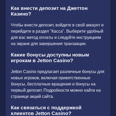
Как внести депозит на Джеттон
Казино?
Чтобы внести депозит, войдите в свой аккаунт и
перейдите в раздел "Касса". Выберите удобный
для вас метод оплаты и следуйте инструкциям
на экране для завершения транзакции.
Какие бонусы доступны новым
игрокам в Jetton Casino?
Jetton Casino предлагает различные бонусы для
новых игроков, включая приветственные
бонусы, бесплатные вращения и бонусы на
первый депозит. Подробности можно найти на
странице акций сайта.
Как связаться с поддержкой
клиентов Jetton Casino?