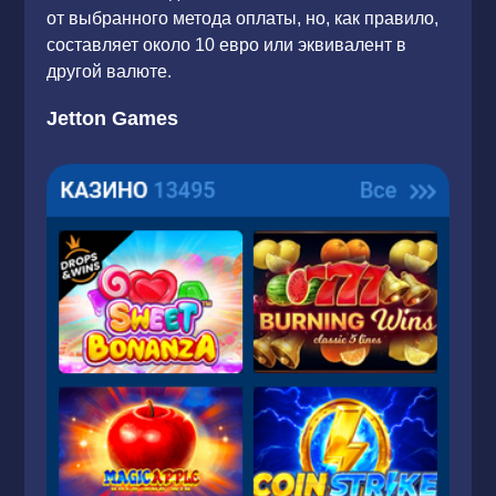
от выбранного метода оплаты, но, как правило,
составляет около 10 евро или эквивалент в
другой валюте.
Jetton Games