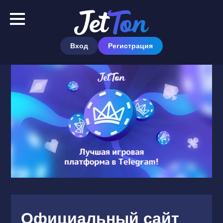
Вход
Регистрация
Официальный сайт